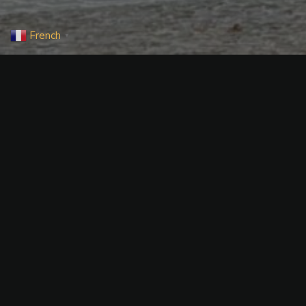
French
▼