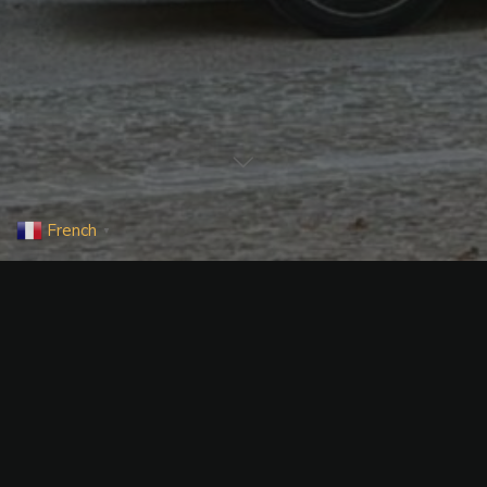
French
▼